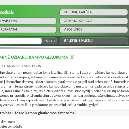
ASzāles.lv
VAISTINIŲ PAIEŠKA
S VAISTINĖS
GYDYMO ĮSTAIGOS
 PREPARATAI
VISOS LIGOS
IŠPLĖSTINĖ PAIEŠKA
RMINĖ UŽDARO KAMPO GLAUKOMA
(0)
UJOTAKOS SISTEMOS LIGOS
inė glaukoma - nesusijusi su jokia kita liga. Skirstoma į atviro ir uždaro kampo glauko
ant uždaro kampo glaukoma, priekinės akies kameros kampas uždaromas rainelės šakn
kti į drenažinę sistemą. Uždaro kampo glaukomos eiga gali būti priepuolinė, intermisin
darymas). Sergantiesiems uždaro kampo glaukoma nustatomas uždaras arba siauras pri
uojamas rainelės šaknimi, išsiplėtus vyzdžiui, pvz., nuo vyzdį plečiančių vaistų ar tam
komos priepuolis. Atsiranda stiprus akies skausmas, paraudimas, ašarojimas, galvos 
la arterinis kraujo spaudimas. Nustatoma mišri akies injekcija, ragenos paburkimas, se
są vyzdys. Pasireiškus glaukomos priepuoliui, reikia skubiai gydyti.
irminės uždaro kampo glaukomos simptomai:
 skausmas
dėjęs akispūdis