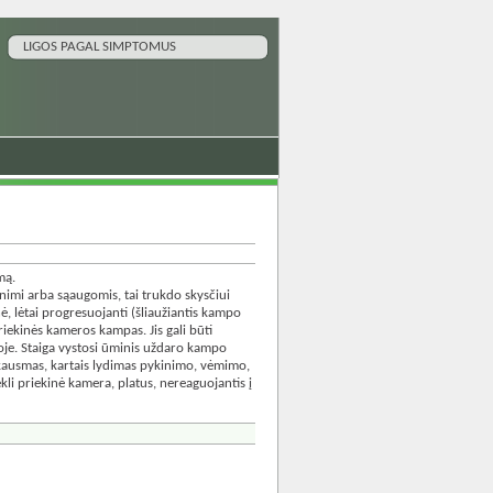
LIGOS PAGAL SIMPTOMUS
mą.
imi arba sąaugomis, tai trukdo skysčiui
ė, lėtai progresuojanti (šliaužiantis kampo
ekinės kameros kampas. Jis gali būti
soje. Staiga vystosi ūminis uždaro kampo
skausmas, kartais lydimas pykinimo, vėmimo,
kli priekinė kamera, platus, nereaguojantis į