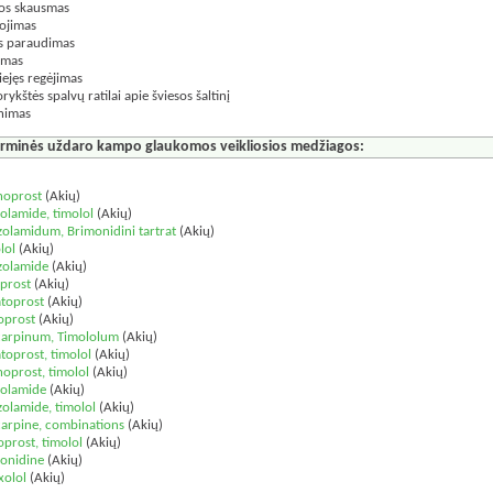
os skausmas
ojimas
s paraudimas
imas
liejęs regėjimas
rykštės spalvų ratilai apie šviesos šaltinį
nimas
irminės uždaro kampo glaukomos veikliosios medžiagos:
:
noprost
(Akių)
olamide, timolol
(Akių)
zolamidum, Brimonidini tartrat
(Akių)
lol
(Akių)
zolamide
(Akių)
uprost
(Akių)
toprost
(Akių)
oprost
(Akių)
carpinum, Timololum
(Akių)
toprost, timolol
(Akių)
noprost, timolol
(Akių)
olamide
(Akių)
zolamide, timolol
(Akių)
carpine, combinations
(Akių)
oprost, timolol
(Akių)
onidine
(Akių)
xolol
(Akių)