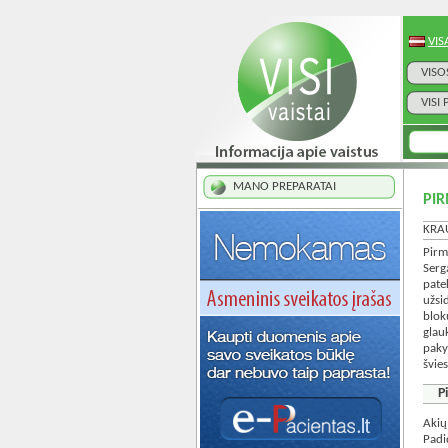
VIS
VISO
VISI
MANO PREPARATAI
PI
KRA
Pirm
Serg
pate
užsi
blok
glau
paky
švie
P
Akių
Padi