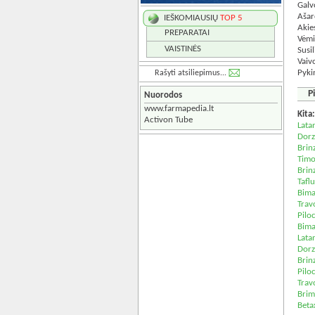
Galv
Ašar
IEŠKOMIAUSIŲ
TOP 5
Akie
PREPARATAI
Vėm
VAISTINĖS
Susi
Vaivo
Pyki
Rašyti atsiliepimus...
P
Nuorodos
www.farmapedia.lt
Kita
Activon Tube
Lata
Dorz
Brin
Timo
Brin
Tafl
Bima
Trav
Pilo
Bima
Lata
Dorz
Brin
Pilo
Trav
Brim
Beta