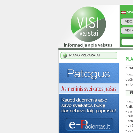
VIS
VISO
VISI
MANO PREPARATAI
PLA
KRA
Plau
deši
embo
P
Plau
Rizik
- vy
- rū
- ar
- vi
- cuk