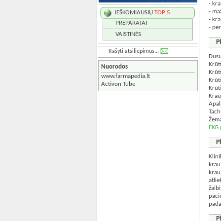
- kr
- maž
IEŠKOMIAUSIŲ
TOP 5
- kr
PREPARATAI
- pe
VAISTINĖS
P
Rašyti atsiliepimus...
Dusu
Krūt
Nuorodos
Krūt
www.farmapedia.lt
Krūt
Activon Tube
Krūt
Krau
Apal
Tach
Žema
EKG 
P
Klin
krau
krau
atli
žaib
paci
pada
P