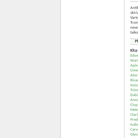
Anti
skir
Vart
Trom
nese
taik
P
Kita
Edo
Warf
Api
Ome
Ator
Riva
Isos
Trim
Dabi
Amox
Clop
Meto
Clar
Pred
Ivab
Carv
Glyce