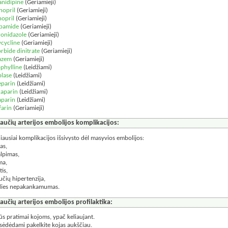
anidipine
(Geriamieji)
nopril
(Geriamieji)
nopril
(Geriamieji)
pamide
(Geriamieji)
onidazole
(Geriamieji)
cycline
(Geriamieji)
orbide dinitrate
(Geriamieji)
iazem
(Geriamieji)
phylline
(Leidžiami)
plase
(Leidžiami)
eparin
(Leidžiami)
aparin
(Leidžiami)
aparin
(Leidžiami)
arin
(Geriamieji)
laučių arterijos embolijos komplikacijos:
iausiai komplikacijos išsivysto dėl masyvios embolijos:
as,
alpimas,
ma,
tis,
učių hipertenzija,
rdies nepakankamumas.
laučių arterijos embolijos profilaktika:
rūs pratimai kojoms, ypač keliaujant.
i sėdėdami pakelkite kojas aukščiau.