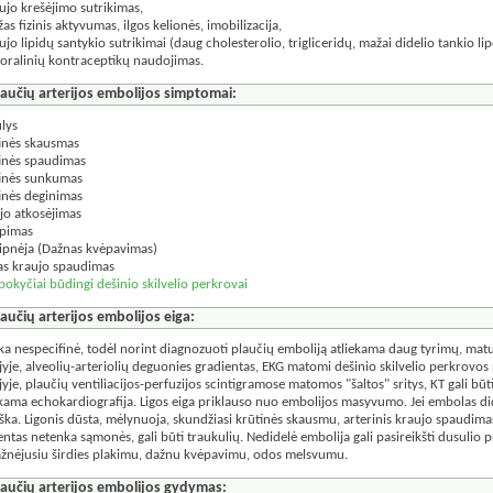
aujo krešėjimo sutrikimas,
as fizinis aktyvumas, ilgos kelionės, imobilizacija,
aujo lipidų santykio sutrikimai (daug cholesterolio, trigliceridų, mažai didelio tankio li
roralinių kontraceptikų naudojimas.
laučių arterijos embolijos simptomai:
lys
inės skausmas
inės spaudimas
inės sunkumas
inės deginimas
jo atkosėjimas
pimas
ipnėja (Dažnas kvėpavimas)
s kraujo spaudimas
pokyčiai būdingi dešinio skilvelio perkrovai
laučių arterijos embolijos eiga:
ika nespecifinė, todėl norint diagnozuoti plaučių emboliją atliekama daug tyrimų, mat
jyje, alveolių-arteriolių deguonies gradientas, EKG matomi dešinio skilvelio perkrovo
jyje, plaučių ventiliacijos-perfuzijos scintigramose matomos "šaltos" sritys, KT gali bū
ekama echokardiografija. Ligos eiga priklauso nuo embolijos masyvumo. Jei embolas di
iška. Ligonis dūsta, mėlynuoja, skundžiasi krūtinės skausmu, arterinis kraujo spaudima
entas netenka sąmonės, gali būti traukulių. Nedidelė embolija gali pasireikšti dusulio p
žnėjusiu širdies plakimu, dažnu kvėpavimu, odos melsvumu.
laučių arterijos embolijos gydymas: