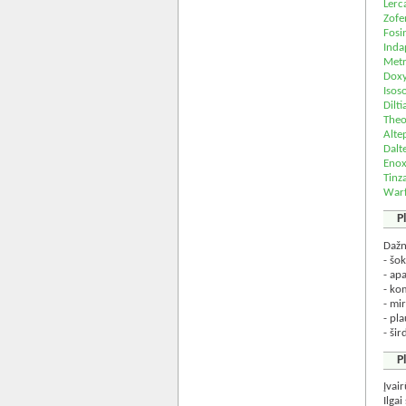
Lerc
Zofe
Fosi
Inda
Metr
Doxy
Isos
Dilt
Theo
Alte
Dalt
Enox
Tinz
Warf
P
Dažn
- šok
- ap
- ko
- mir
- pla
- ši
P
Įvai
Ilga