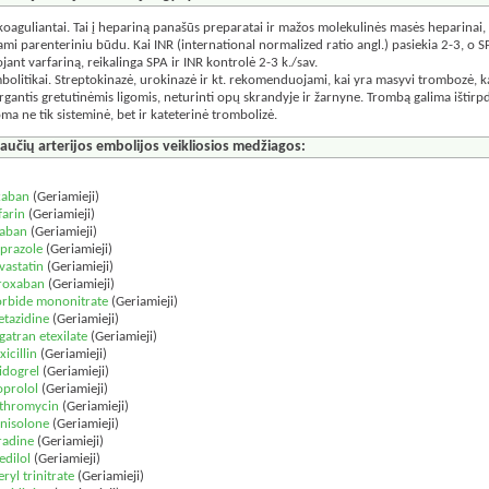
koaguliantai. Tai į hepariną panašūs preparatai ir mažos molekulinės masės heparinai, 
iami parenteriniu būdu. Kai INR (international normalized ratio angl.) pasiekia 2-3, o
ojant varfariną, reikalinga SPA ir INR kontrolė 2-3 k./sav.
bolitikai. Streptokinazė, urokinazė ir kt. rekomenduojami, kai yra masyvi trombozė, k
rgantis gretutinėmis ligomis, neturinti opų skrandyje ir žarnyne. Trombą galima ištirpd
oma ne tik sisteminė, bet ir kateterinė trombolizė.
laučių arterijos embolijos veikliosios medžiagos:
:
xaban
(Geriamieji)
arin
(Geriamieji)
xaban
(Geriamieji)
prazole
(Geriamieji)
vastatin
(Geriamieji)
roxaban
(Geriamieji)
orbide mononitrate
(Geriamieji)
etazidine
(Geriamieji)
gatran etexilate
(Geriamieji)
icillin
(Geriamieji)
idogrel
(Geriamieji)
prolol
(Geriamieji)
ithromycin
(Geriamieji)
nisolone
(Geriamieji)
radine
(Geriamieji)
edilol
(Geriamieji)
ryl trinitrate
(Geriamieji)