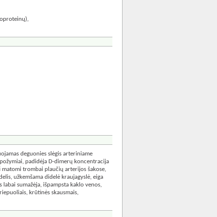
poproteinų),
uojamas deguonies slėgis arteriniame
s požymiai, padidėja D-dimerų koncentracija
ti matomi trombai plaučių arterijos šakose,
delis, užkemšama didelė kraujagyslė, eiga
s labai sumažėja, išpampsta kaklo venos,
riepuoliais, krūtinės skausmais,