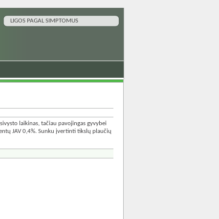
LIGOS PAGAL SIMPTOMUS
šsivysto laikinas, tačiau pavojingas gyvybei
ntų JAV 0,4%. Sunku įvertinti tikslų plaučių