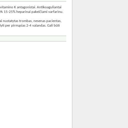
vitamino K antagonistai. Antikoaguliantai
 SPA 15-25% heparinai pakeičiami varfarinu.
ai nustatytas trombas, nesenas pacientas,
yti per pirmąsias 2-4 valandas. Gali būti