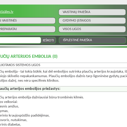
ASzāles.lv
VAISTINIŲ PAIEŠKA
S VAISTINĖS
GYDYMO ĮSTAIGOS
 PREPARATAI
VISOS LIGOS
IŠPLĖSTINĖ PAIEŠKA
UČIŲ ARTERIJOS EMBOLIJA
(0)
UJOTAKOS SISTEMOS LIGOS
čių embolija - tai tokia būklė, kai dėl embolijos sutrinka plaučių arterijos kraujotaka, i
niojo skilvelio nepakankamumas. Plaučių embolijos dažnis tarp ligoninėse gydytų pacie
lijos dažnį, nes nėra specifinės klinikos.
laučių arterijos embolijos priežastys:
čių arterijos embolija dažniausiai būna trombinės kilmės.
os veiksniai:
resnis amžius,
kymas,
terinio kraujospūdžio padidėjimas,
ršsvoris, nutukimas,
rinis diabetas,