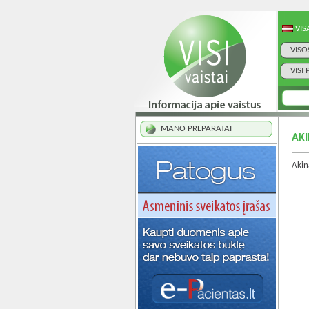
VIS
VISO
VISI
MANO PREPARATAI
AK
Akina