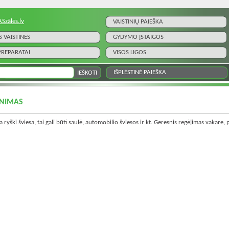
ASzāles.lv
VAISTINIŲ PAIEŠKA
S VAISTINĖS
GYDYMO ĮSTAIGOS
 PREPARATAI
VISOS LIGOS
IŠPLĖSTINĖ PAIEŠKA
INIMAS
 ryški šviesa, tai gali būti saulė, automobilio šviesos ir kt. Geresnis regėjimas vakare, 