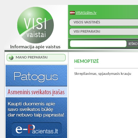
VISASzāles.lv
VISOS VAISTINĖS
VISI PREPARATAI
MANO PREPARATAI
HEMOPTIZĖ
Skrepliavimas, spjaudymasis krauju