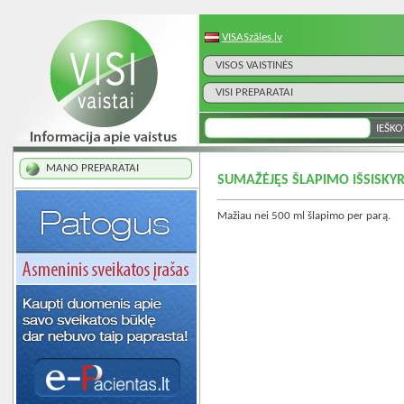
VISASzāles.lv
VISOS VAISTINĖS
VISI PREPARATAI
MANO PREPARATAI
SUMAŽĖJĘS ŠLAPIMO IŠSISKY
Mažiau nei 500 ml šlapimo per parą.