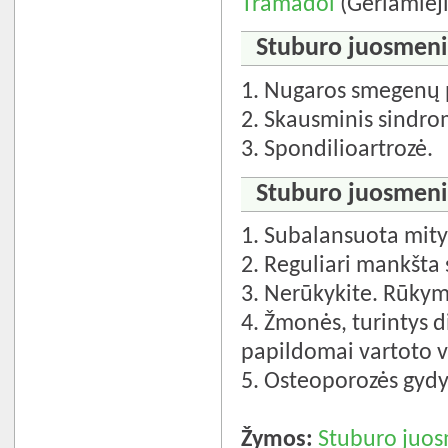
Tramadol
(Geriamieji
Stuburo juosmenin
1. Nugaros smegenų 
2. Skausminis sindrom
3. Spondilioartrozė.
Stuburo juosmeninė
1. Subalansuota mit
2. Reguliari mankšta 
3. Nerūkykite. Rūkym
4. Žmonės, turintys d
papildomai vartoto v
5. Osteoporozės gyd
Žymos:
Stuburo juos