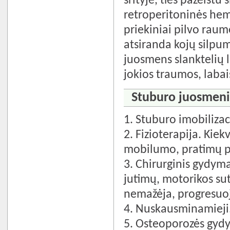
srityje, ties pažeist
retroperitoninės hema
priekiniai pilvo raum
atsiranda kojų silpu
juosmens slanktelių 
jokios traumos, labai
Stuburo juosmenin
1. Stuburo imobilizac
2. Fizioterapija. Ki
mobilumo, pratimų p
3. Chirurginis gydym
jutimų, motorikos sut
nemažėja, progresuo
4. Nuskausminamieji
5. Osteoporozės gyd