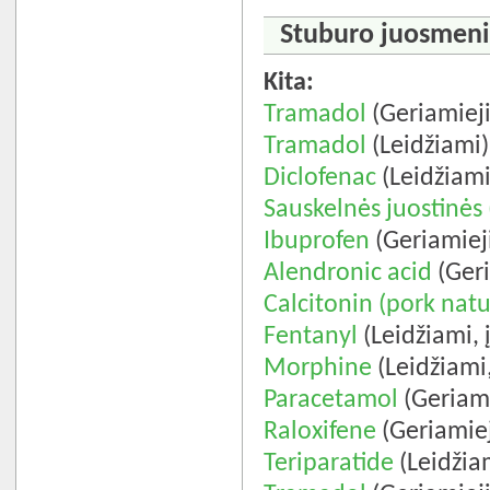
Stuburo juosmenin
Kita:
Tramadol
(Geriamieji
Tramadol
(Leidžiami)
Diclofenac
(Leidžiami
Sauskelnės juostinės (
Ibuprofen
(Geriamiej
Alendronic acid
(Geri
Calcitonin (pork natu
Fentanyl
(Leidžiami, 
Morphine
(Leidžiami
Paracetamol
(Geriami
Raloxifene
(Geriamiej
Teriparatide
(Leidžia