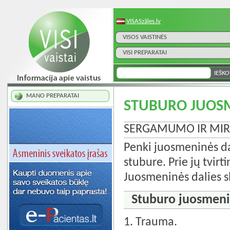
VISASzāles.lv
VISOS VAISTINĖS
VISI PREPARATAI
MANO PREPARATAI
STUBURO JUOSM
SERGAMUMO IR MIRT
Penki juosmeninės dali
stubure. Prie jų tvirt
Juosmeninės dalies sl
Stuburo juosmenin
1. Trauma.