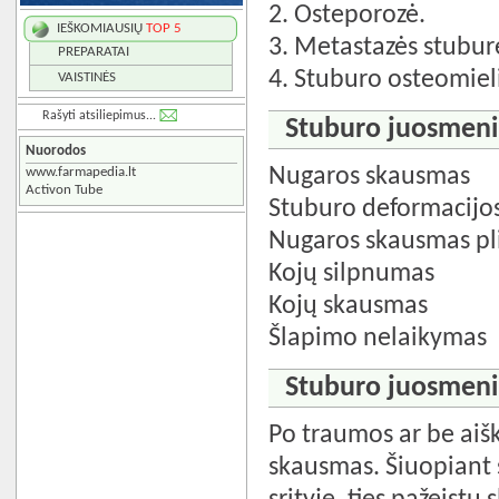
2. Osteporozė.
IEŠKOMIAUSIŲ
TOP 5
3. Metastazės stubur
PREPARATAI
4. Stuburo osteomieli
VAISTINĖS
Rašyti atsiliepimus...
Stuburo juosmenin
Nuorodos
Nugaros skausmas
www.farmapedia.lt
Activon Tube
Stuburo deformacijo
Nugaros skausmas pli
Kojų silpnumas
Kojų skausmas
Šlapimo nelaikymas
Stuburo juosmenin
Po traumos ar be aiš
skausmas. Šiuopiant