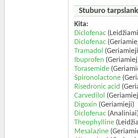
Stuburo tarpslanks
Kita:
Diclofenac
(Leidžiami
Diclofenac
(Geriamiej
Tramadol
(Geriamieji
Ibuprofen
(Geriamiej
Torasemide
(Geriamie
Spironolactone
(Geri
Risedronic acid
(Geri
Carvedilol
(Geriamiej
Digoxin
(Geriamieji)
Diclofenac
(Analiniai
Theophylline
(Leidži
Mesalazine
(Geriamie