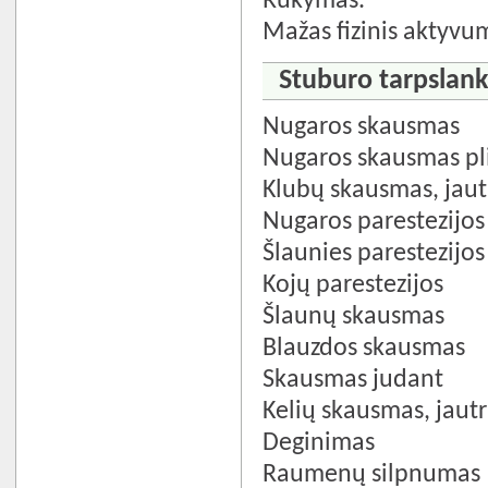
Rūkymas.
Mažas fizinis aktyvu
Stuburo tarpslank
Nugaros skausmas
Nugaros skausmas pli
Klubų skausmas, jau
Nugaros parestezijos
Šlaunies parestezijos
Kojų parestezijos
Šlaunų skausmas
Blauzdos skausmas
Skausmas judant
Kelių skausmas, jau
Deginimas
Raumenų silpnumas