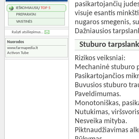
pasikartojančių judesi
IEŠKOMIAUSIŲ
TOP 5
visuje esantis minkšt
PREPARATAI
nugaros smegenis, s
VAISTINĖS
Dažniausios tarpslank
Rašyti atsiliepimus...
Nuorodos
Stuburo tarpslanks
www.farmapedia.lt
Activon Tube
Rizikos veiksniai:
Mechaninė stuburo p
Pasikartojančios mik
Buvusios stuburo tr
Paveldimumas.
Monotoniškas, pasika
Nutukimas, viršsvoris
Nesveika mityba.
Piktnaudžiavimas alk