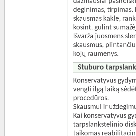
dažniausiai pasireišk
deginimas, tirpimas. 
skausmas kakle, ranko
kosint, gulint sumažė
Išvarža juosmens slen
skausmus, plintančius
kojų raumenys.
Stuburo tarpslank
Konservatyvus gydyma
vengti ilgą laiką sėd
procedūros.
Skausmui ir uždegimu
Kai konservatyvus g
tarpslankstelinio dis
taikomas reabilitaci