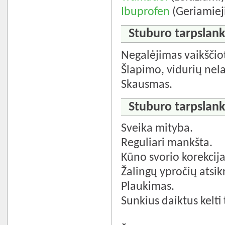
Ibuprofen
(Geriamiej
Stuburo tarpslanks
Negalėjimas vaikščiot
Šlapimo, vidurių nel
Skausmas.
Stuburo tarpslanks
Sveika mityba.
Reguliari mankšta.
Kūno svorio korekcija
Žalingų ypročių atsi
Plaukimas.
Sunkius daiktus kelti 