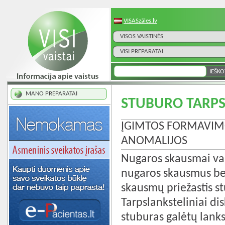
VISASzāles.lv
VISOS VAISTINĖS
VISI PREPARATAI
MANO PREPARATAI
STUBURO TARPS
ĮGIMTOS FORMAVIM
ANOMALIJOS
Nugaros skausmai va
nugaros skausmus be
skausmų priežastis st
Tarpslanksteliniai di
stuburas galėtų lanks