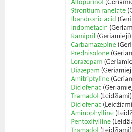
Allopurinol
(Geriamie
Strontium ranelate
(G
Ibandronic acid
(Geri
Indometacin
(Geriami
Ramipril
(Geriamieji)
Carbamazepine
(Geri
Prednisolone
(Geriam
Lorazepam
(Geriamie
Diazepam
(Geriamiej
Amitriptyline
(Geriam
Diclofenac
(Geriamiej
Tramadol
(Leidžiami)
Diclofenac
(Leidžiami
Aminophylline
(Leidž
Pentoxifylline
(Leidži
Tramadol
(Leidžiami)