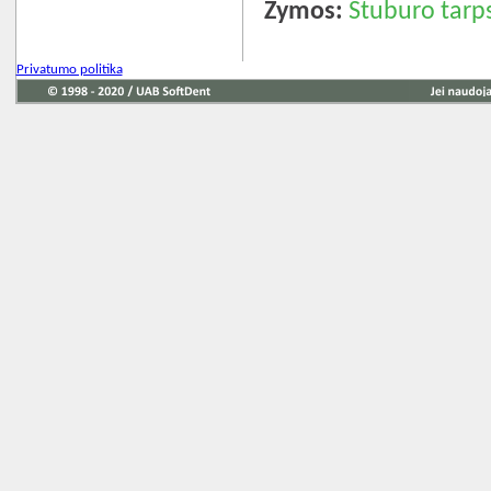
Žymos:
Stuburo tarps
Privatumo politika