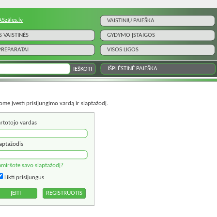
ASzāles.lv
VAISTINIŲ PAIEŠKA
S VAISTINĖS
GYDYMO ĮSTAIGOS
 PREPARATAI
VISOS LIGOS
IŠPLĖSTINĖ PAIEŠKA
ome įvesti prisijungimo vardą ir slaptažodį.
rtotojo vardas
aptažodis
miršote savo slaptažodį?
Likti prisijungus
REGISTRUOTIS