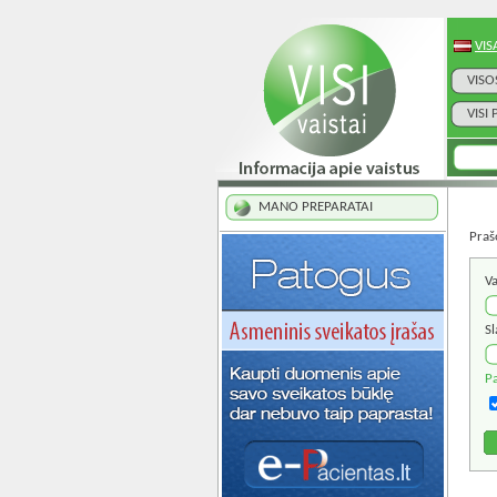
VIS
VISO
VISI
MANO PREPARATAI
Praš
Va
Sl
Pa