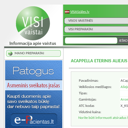
VISASzāles.lv
VISOS VAISTINĖS
VISI PREPARATAI
MANO PREPARATAI
ACAPPELLA ETERINIS ALIEJU
Pavadinimas:
ACapp
Veikliosios medžiagos:
Aliej
Tipas:
Gamintojas:
Arom
ATC kodas
X_K
Vidutinė kaina:
Norite būti informuoti atsiradus