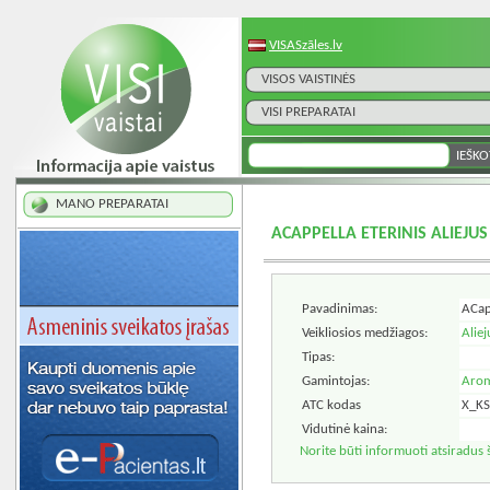
VISASzāles.lv
VISOS VAISTINĖS
VISI PREPARATAI
MANO PREPARATAI
ACAPPELLA ETERINIS ALIEJU
Pavadinimas:
ACapp
Veikliosios medžiagos:
Aliej
Tipas:
Gamintojas:
Arom
ATC kodas
X_K
Vidutinė kaina:
Norite būti informuoti atsiradus