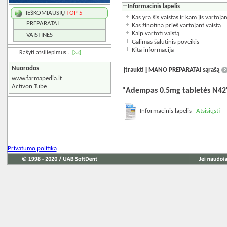
Informacinis lapelis
IEŠKOMIAUSIŲ
TOP 5
Kas yra šis vaistas ir kam jis vartoja
PREPARATAI
Kas žinotina prieš vartojant vaistą
Kaip vartoti vaistą
VAISTINĖS
Galimas šalutinis poveikis
Kita informacija
Rašyti atsiliepimus...
Nuorodos
Įtraukti į MANO PREPARATAI sąrašą
www.farmapedia.lt
Activon Tube
"Adempas 0.5mg tabletės N42"
Informacinis lapelis
Atsisiųsti
Privatumo politika