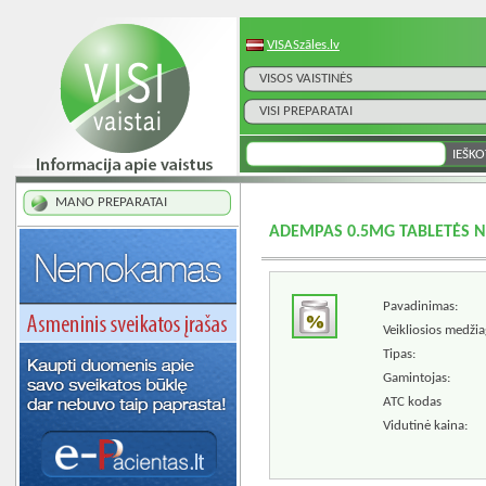
VISASzāles.lv
VISOS VAISTINĖS
VISI PREPARATAI
MANO PREPARATAI
ADEMPAS 0.5MG TABLETĖS N
Pavadinimas:
Veikliosios medžia
Tipas:
Gamintojas:
ATC kodas
Vidutinė kaina: