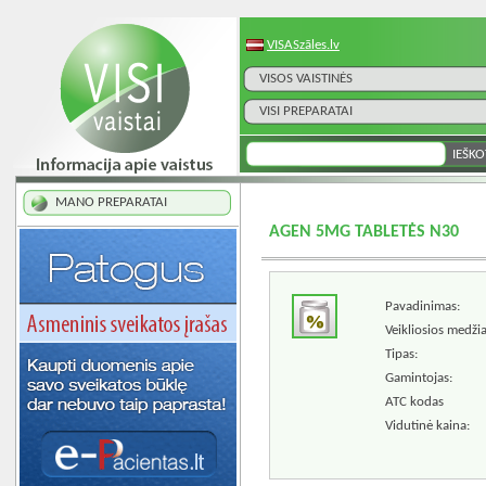
VISASzāles.lv
VISOS VAISTINĖS
VISI PREPARATAI
MANO PREPARATAI
AGEN 5MG TABLETĖS N30
Pavadinimas:
Veikliosios medži
Tipas:
Gamintojas:
ATC kodas
Vidutinė kaina: