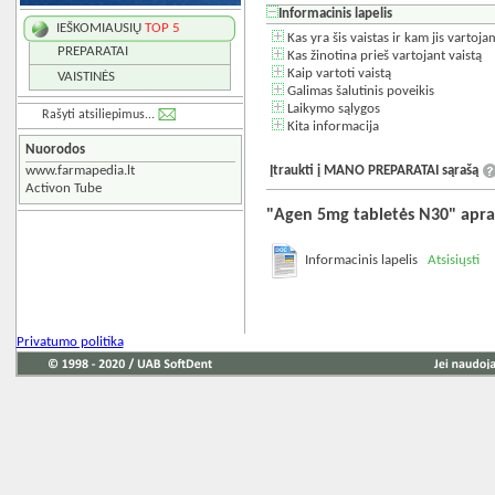
Informacinis lapelis
IEŠKOMIAUSIŲ
TOP 5
Kas yra šis vaistas ir kam jis vartoja
PREPARATAI
Kas žinotina prieš vartojant vaistą
Kaip vartoti vaistą
VAISTINĖS
Galimas šalutinis poveikis
Laikymo sąlygos
Rašyti atsiliepimus...
Kita informacija
Nuorodos
www.farmapedia.lt
Įtraukti į MANO PREPARATAI sąrašą
Activon Tube
"Agen 5mg tabletės N30" apra
Informacinis lapelis
Atsisiųsti
Privatumo politika