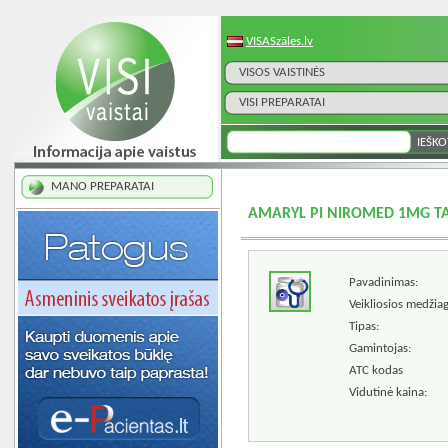
VISASzāles.lv
VISOS VAISTINĖS
VISI PREPARATAI
MANO PREPARATAI
AMARYL PI NIROMED 1MG TA
Pavadinimas:
Veikliosios medžiag
Tipas:
Gamintojas:
ATC kodas
Vidutinė kaina: