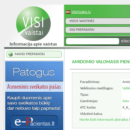
VISASzāles.lv
VISOS VAISTINĖS
VISI PREPARATAI
MANO PREPARATAI
AMIDOMIO VALOMASIS PIENEL
Pavadinimas:
Amid
Veikliosios medžiagos:
Valik
Tipas:
Gamintojas:
Zeta
ATC kodas
X_K
Vidutinė kaina:
Norite būti informuoti atsiradus