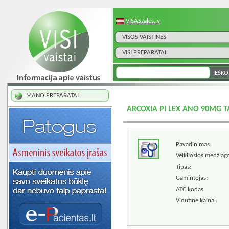
VISASzāles.lv
VISOS VAISTINĖS
VISI PREPARATAI
MANO PREPARATAI
ARCOXIA PI LEX ANO 90MG T
Pavadinimas:
Veikliosios medžiag
Tipas:
Gamintojas:
ATC kodas
Vidutinė kaina: