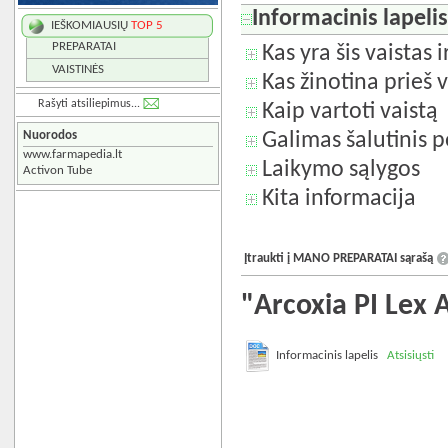
Informacinis lapeli
IEŠKOMIAUSIŲ
TOP 5
PREPARATAI
Kas yra šis vaistas 
VAISTINĖS
Kas žinotina prieš v
Rašyti atsiliepimus...
Kaip vartoti vaistą
Nuorodos
Galimas šalutinis p
www.farmapedia.lt
Laikymo sąlygos
Activon Tube
Kita informacija
Įtraukti į MANO PREPARATAI sąrašą
"Arcoxia PI Lex 
Informacinis lapelis
Atsisiųsti