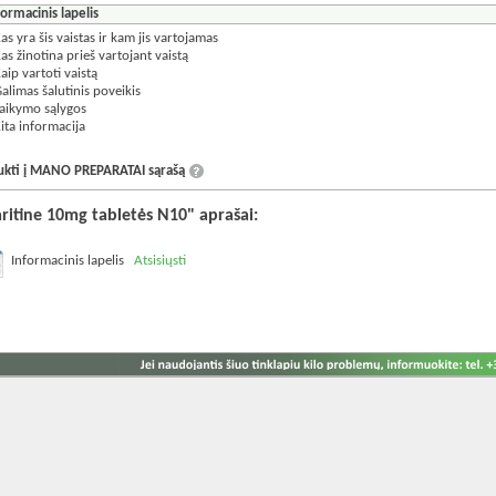
formacinis lapelis
as yra šis vaistas ir kam jis vartojamas
as žinotina prieš vartojant vaistą
aip vartoti vaistą
alimas šalutinis poveikis
aikymo sąlygos
ita informacija
aukti į MANO PREPARATAI sąrašą
aritine 10mg tabletės N10" aprašai:
Informacinis lapelis
Atsisiųsti