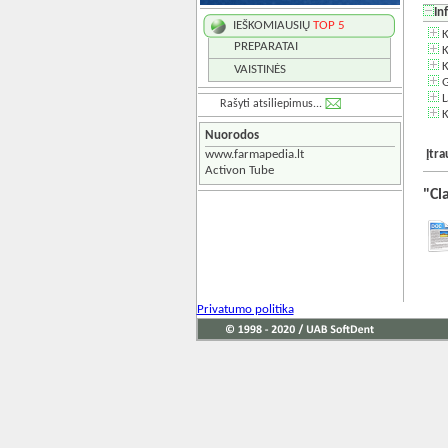
In
IEŠKOMIAUSIŲ
TOP 5
K
PREPARATAI
K
K
VAISTINĖS
G
L
Rašyti atsiliepimus...
K
Nuorodos
www.farmapedia.lt
Įtr
Activon Tube
"Cl
Privatumo politika