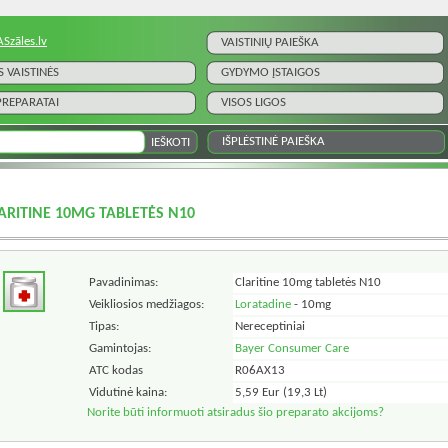
ASzāles.lv
VAISTINIŲ PAIEŠKA
S VAISTINĖS
GYDYMO ĮSTAIGOS
 PREPARATAI
VISOS LIGOS
IŠPLĖSTINĖ PAIEŠKA
ARITINE 10MG TABLETĖS N10
Pavadinimas:
Claritine 10mg tabletės N10
Veikliosios medžiagos:
Loratadine
- 10mg
Tipas:
Nereceptiniai
Gamintojas:
Bayer Consumer Care
ATC kodas
R06AX13
Vidutinė kaina:
5,59 Eur (19,3 Lt)
Norite būti informuoti atsiradus šio preparato akcijoms?