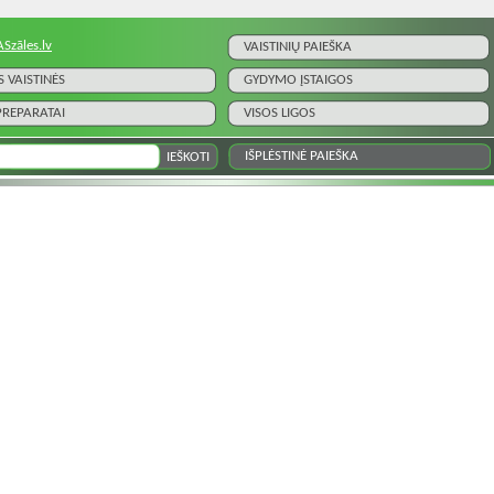
ASzāles.lv
VAISTINIŲ PAIEŠKA
S VAISTINĖS
GYDYMO ĮSTAIGOS
 PREPARATAI
VISOS LIGOS
IŠPLĖSTINĖ PAIEŠKA