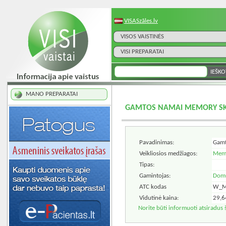
VISASzāles.lv
VISOS VAISTINĖS
VISI PREPARATAI
MANO PREPARATAI
GAMTOS NAMAI MEMORY SKY
Pavadinimas:
Gamt
Veikliosios medžiagos:
Memo
Tipas:
Gamintojas:
Domu
ATC kodas
W_M
Vidutinė kaina:
29,6
Norite būti informuoti atsiradus