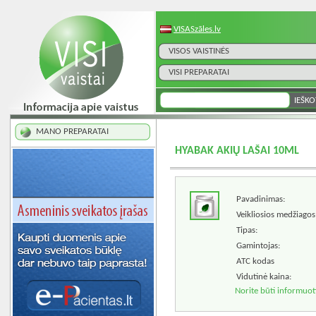
VISASzāles.lv
VISOS VAISTINĖS
VISI PREPARATAI
MANO PREPARATAI
HYABAK AKIŲ LAŠAI 10ML
Pavadinimas:
Veikliosios medžiagos
Tipas:
Gamintojas:
ATC kodas
Vidutinė kaina:
Norite būti informuot