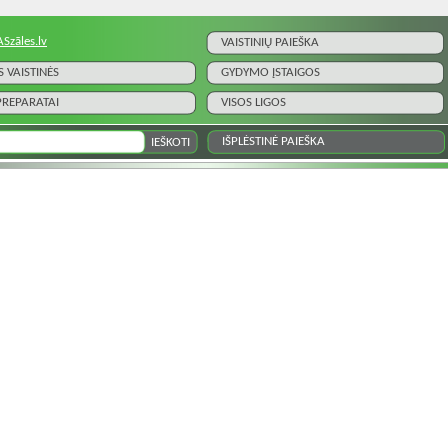
ASzāles.lv
VAISTINIŲ PAIEŠKA
S VAISTINĖS
GYDYMO ĮSTAIGOS
 PREPARATAI
VISOS LIGOS
IŠPLĖSTINĖ PAIEŠKA