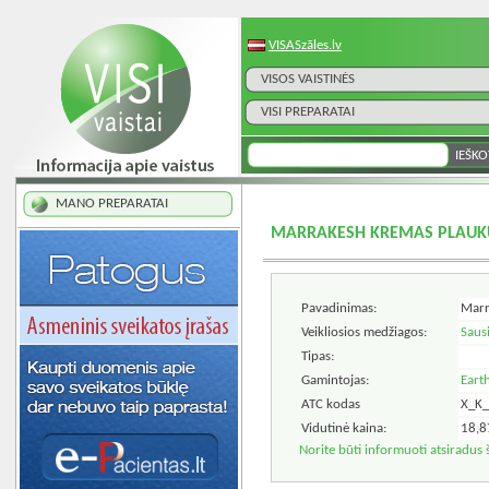
VISASzāles.lv
VISOS VAISTINĖS
VISI PREPARATAI
MANO PREPARATAI
MARRAKESH KREMAS PLAUK
Pavadinimas:
Marr
Veikliosios medžiagos:
Saus
Tipas:
Gamintojas:
Eart
ATC kodas
X_K_
Vidutinė kaina:
18,8
Norite būti informuoti atsiradus