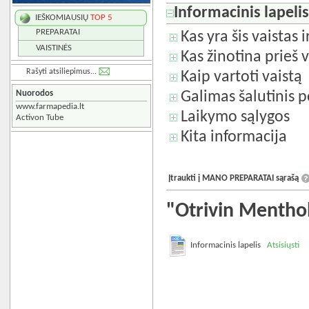
Informacinis lapeli
IEŠKOMIAUSIŲ
TOP 5
PREPARATAI
Kas yra šis vaistas 
VAISTINĖS
Kas žinotina prieš v
Rašyti atsiliepimus...
Kaip vartoti vaistą
Nuorodos
Galimas šalutinis p
www.farmapedia.lt
Laikymo sąlygos
Activon Tube
Kita informacija
Įtraukti į MANO PREPARATAI sąrašą
"Otrivin Mentho
Informacinis lapelis
Atsisiųsti