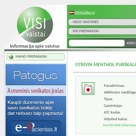
VISASzāles.lv
VISOS VAISTINĖS
VISI PREPARATAI
MANO PREPARATAI
OTRIVIN MENTHOL PURŠKAL
Pavadinimas:
Veikliosios medžiago
Tipas:
Gamintojas:
ATC kodas
Vidutinė kaina:
Norite būti informuo