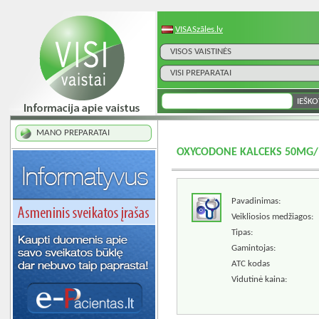
VISASzāles.lv
VISOS VAISTINĖS
VISI PREPARATAI
MANO PREPARATAI
OXYCODONE KALCEKS 50MG/ML
Pavadinimas:
Veikliosios medžiagos:
Tipas:
Gamintojas:
ATC kodas
Vidutinė kaina: