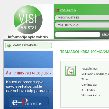
VISASzāles.lv
VISOS VAISTINĖS
VISI PREPARATAI
MANO PREPARATAI
TRAMADOL KRKA 100MG/2ML 
Pavadinimas:
Veikliosios medžiagos
Tipas:
Gamintojas:
ATC kodas
Vidutinė kaina: