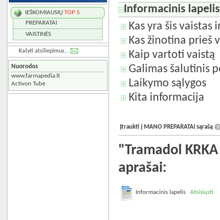
Informacinis lapeli
IEŠKOMIAUSIŲ
TOP 5
PREPARATAI
Kas yra šis vaistas 
VAISTINĖS
Kas žinotina prieš v
Rašyti atsiliepimus...
Kaip vartoti vaistą
Nuorodos
Galimas šalutinis p
www.farmapedia.lt
Laikymo sąlygos
Activon Tube
Kita informacija
Įtraukti į MANO PREPARATAI sąrašą
"Tramadol KRKA 
aprašai:
Informacinis lapelis
Atsisiųsti