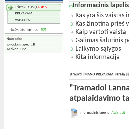
Informacinis lapeli
IEŠKOMIAUSIŲ
TOP 5
PREPARATAI
Kas yra šis vaistas 
VAISTINĖS
Kas žinotina prieš v
Rašyti atsiliepimus...
Kaip vartoti vaistą
Nuorodos
Galimas šalutinis p
www.farmapedia.lt
Laikymo sąlygos
Activon Tube
Kita informacija
Įtraukti į MANO PREPARATAI sąrašą
"Tramadol Lanna
atpalaidavimo ta
Informacinis lapelis
Atsisiųsti