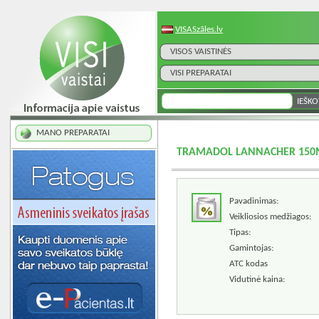
VISASzāles.lv
VISOS VAISTINĖS
VISI PREPARATAI
MANO PREPARATAI
TRAMADOL LANNACHER 150M
Pavadinimas:
Veikliosios medžiagos:
Tipas:
Gamintojas:
ATC kodas
Vidutinė kaina: