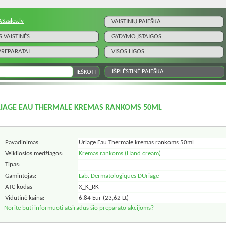
ASzāles.lv
VAISTINIŲ PAIEŠKA
S VAISTINĖS
GYDYMO ĮSTAIGOS
 PREPARATAI
VISOS LIGOS
IŠPLĖSTINĖ PAIEŠKA
IAGE EAU THERMALE KREMAS RANKOMS 50ML
Pavadinimas:
Uriage Eau Thermale kremas rankoms 50ml
Veikliosios medžiagos:
Kremas rankoms (Hand cream)
Tipas:
Gamintojas:
Lab. Dermatologiques DUriage
ATC kodas
X_K_RK
Vidutinė kaina:
6,84 Eur (23,62 Lt)
Norite būti informuoti atsiradus šio preparato akcijoms?