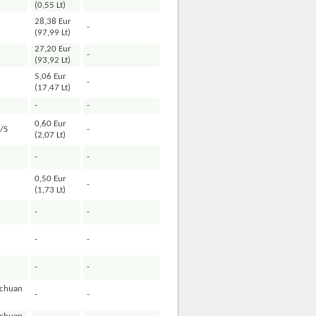
(0,55 Lt)
28,38 Eur
-
(97,99 Lt)
27,20 Eur
-
(93,92 Lt)
5,06 Eur
-
(17,47 Lt)
-
-
0,60 Eur
/S
-
(2,07 Lt)
-
-
0,50 Eur
-
(1,73 Lt)
-
-
-
-
-
-
nchuan
-
-