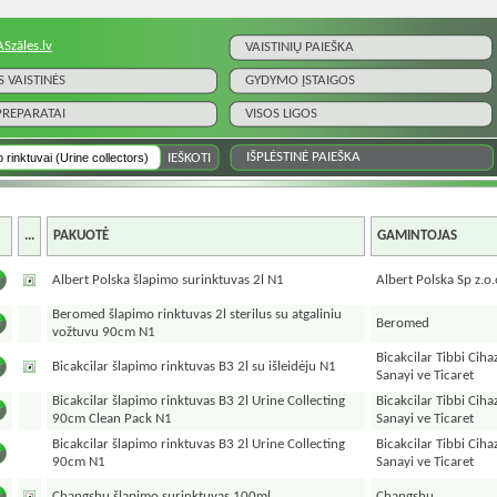
ASzāles.lv
VAISTINIŲ PAIEŠKA
S VAISTINĖS
GYDYMO ĮSTAIGOS
 PREPARATAI
VISOS LIGOS
IŠPLĖSTINĖ PAIEŠKA
...
PAKUOTĖ
GAMINTOJAS
Albert Polska šlapimo surinktuvas 2l N1
Albert Polska Sp z.o.
Beromed šlapimo rinktuvas 2l sterilus su atgaliniu
Beromed
vožtuvu 90cm N1
Bicakcilar Tibbi Ciha
Bicakcilar šlapimo rinktuvas B3 2l su išleidėju N1
Sanayi ve Ticaret
Bicakcilar šlapimo rinktuvas B3 2l Urine Collecting
Bicakcilar Tibbi Ciha
90cm Clean Pack N1
Sanayi ve Ticaret
Bicakcilar šlapimo rinktuvas B3 2l Urine Collecting
Bicakcilar Tibbi Ciha
90cm N1
Sanayi ve Ticaret
Changshu šlapimo surinktuvas 100ml
Changshu