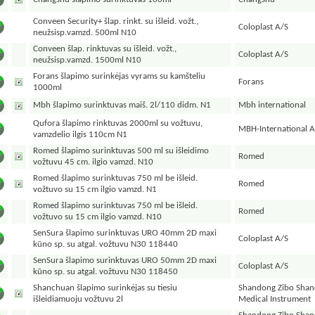
Conveen Security+ šlap. rinkt. su išleid. vožt.,
Coloplast A/S
neužsisp.vamzd. 500ml N10
Conveen šlap. rinktuvas su išleid. vožt.,
Coloplast A/S
neužsisp.vamzd. 1500ml N10
Forans šlapimo surinkėjas vyrams su kamšteliu
Forans
1000ml
Mbh šlapimo surinktuvas maiš. 2l/110 didm. N1
Mbh international
Qufora šlapimo rinktuvas 2000ml su vožtuvu,
MBH-International A
vamzdelio ilgis 110cm N1
Romed šlapimo surinktuvas 500 ml su išleidimo
Romed
vožtuvu 45 cm. ilgio vamzd. N10
Romed šlapimo surinktuvas 750 ml be išleid.
Romed
vožtuvo su 15 cm ilgio vamzd. N1
Romed šlapimo surinktuvas 750 ml be išleid.
Romed
vožtuvo su 15 cm ilgio vamzd. N10
SenSura šlapimo surinktuvas URO 40mm 2D maxi
Coloplast A/S
kūno sp. su atgal. vožtuvu N30 118440
SenSura šlapimo surinktuvas URO 50mm 2D maxi
Coloplast A/S
kūno sp. su atgal. vožtuvu N30 118450
Shanchuan šlapimo surinkėjas su tiesiu
Shandong Zibo Sha
išleidiamuoju vožtuvu 2l
Medical Instrument