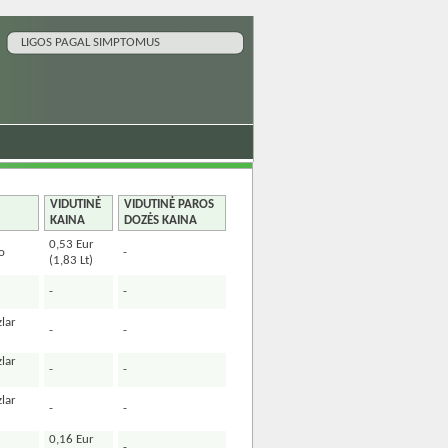
LIGOS PAGAL SIMPTOMUS
VIDUTINĖ
VIDUTINĖ PAROS
KAINA
DOZĖS KAINA
0,53 Eur
o
-
(1,83 Lt)
-
-
zlar
-
-
zlar
-
-
zlar
-
-
0,16 Eur
-