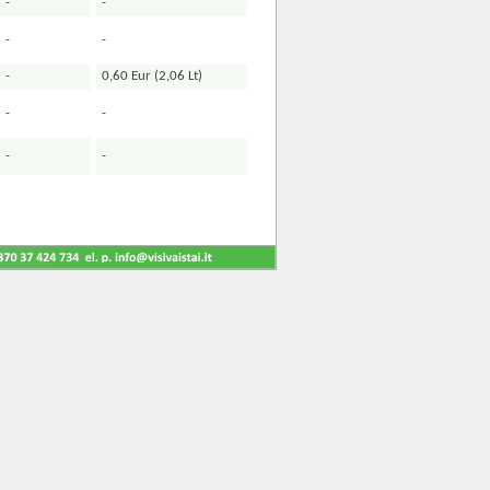
-
-
-
-
-
0,60 Eur (2,06 Lt)
-
-
-
-