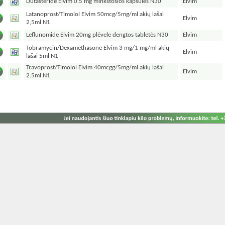
Dutasteride Elvim 0.5 mg minkštosios kapsulės N30
Elvim
Latanoprost/Timolol Elvim 50mcg/5mg/ml akių lašai
Elvim
2,5ml N1
Leflunomide Elvim 20mg plėvele dengtos tabletės N30
Elvim
Tobramycin/Dexamethasone Elvim 3 mg/1 mg/ml akių
Elvim
lašai 5ml N1
Travoprost/Timolol Elvim 40mcgg/5mg/ml akių lašai
Elvim
2.5ml N1