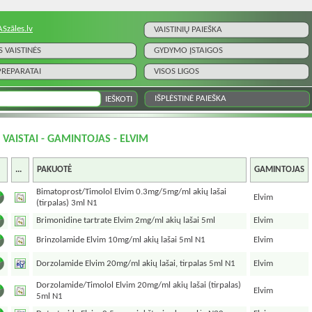
ASzāles.lv
VAISTINIŲ PAIEŠKA
S VAISTINĖS
GYDYMO ĮSTAIGOS
 PREPARATAI
VISOS LIGOS
IŠPLĖSTINĖ PAIEŠKA
I VAISTAI - GAMINTOJAS - ELVIM
...
PAKUOTĖ
GAMINTOJAS
Bimatoprost/Timolol Elvim 0.3mg/5mg/ml akių lašai
Elvim
(tirpalas) 3ml N1
Brimonidine tartrate Elvim 2mg/ml akių lašai 5ml
Elvim
Brinzolamide Elvim 10mg/ml akių lašai 5ml N1
Elvim
Dorzolamide Elvim 20mg/ml akių lašai, tirpalas 5ml N1
Elvim
Dorzolamide/Timolol Elvim 20mg/ml akių lašai (tirpalas)
Elvim
5ml N1