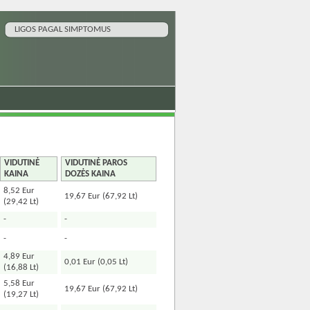
LIGOS PAGAL SIMPTOMUS
VIDUTINĖ
VIDUTINĖ PAROS
KAINA
DOZĖS KAINA
8,52 Eur
19,67 Eur (67,92 Lt)
(29,42 Lt)
-
-
-
-
4,89 Eur
0,01 Eur (0,05 Lt)
(16,88 Lt)
5,58 Eur
19,67 Eur (67,92 Lt)
(19,27 Lt)