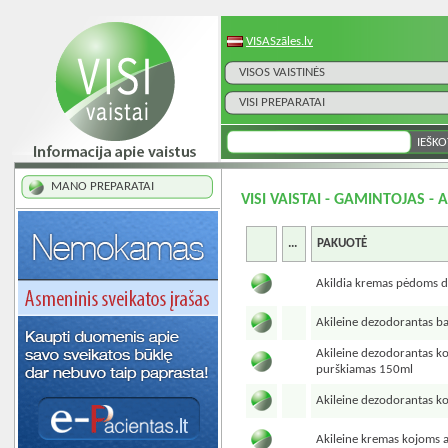
VISASzāles.lv
VISOS VAISTINĖS
VISI PREPARATAI
MANO PREPARATAI
VISI VAISTAI - GAMINTOJAS -
...
PAKUOTĖ
Akildia kremas pėdoms d
Akileine dezodorantas b
Akileine dezodorantas ko
purškiamas 150ml
Akileine dezodorantas k
Akileine kremas kojoms a