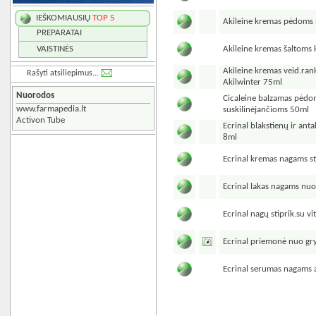
IEŠKOMIAUSIŲ
TOP 5
Akileine kremas pėdoms
PREPARATAI
Akileine kremas šaltom
VAISTINĖS
Akileine kremas veid.rank
Rašyti atsiliepimus...
Akilwinter 75ml
Nuorodos
Cicaleine balzamas pėdo
www.farmapedia.lt
suskilinėjančioms 50ml
Activon Tube
Ecrinal blakstienų ir anta
8ml
Ecrinal kremas nagams st
Ecrinal lakas nagams n
Ecrinal nagų stiprik.su vi
Ecrinal priemonė nuo gr
Ecrinal serumas nagams a