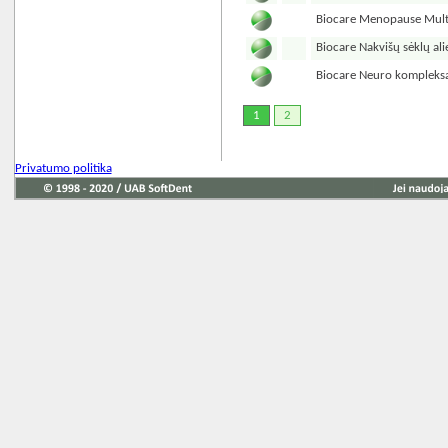
Biocare Menopause Mult
Biocare Nakvišų sėklų al
Biocare Neuro kompleksa
1
2
Privatumo politika