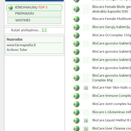
Biocare Female Biotic ge
IEŠKOMIAUSIŲ
TOP 5
ekstraktu kapsulės N30
PREPARATAI
Biocare Female Multinut
VAISTINĖS
Biocare Gerųjų bakterijų 
Rašyti atsiliepimus...
BioCare GI Complex 150
Nuorodos
BioCare gyvosios bakteri
www.farmapedia.lt
Activon Tube
BioCare gyvosios bakteri
BioCare gyvosios bakteri
BioCare gyvosios bakter
BioCare gyvosios bakter
Complex 60g
BioCare Hair-Skin-Nails
BioCare Immune Complex
BioCare Joint complex k
Biocare L-Glutaminas mil
BioCare Liquid Methyl B
BioCare Liver Cleanse c