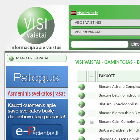
VISASzāles.lv
VISOS VAISTINĖS
VISI PREPARATAI
MANO PREPARATAI
VISI VAISTAI - GAMINTOJAS - 
...
PAKUOTĖ
Biocare Adreno Complex
Biocare Betaino hidrochl
BioCare BioAcidophilus F
Biocare Biommulsion D v
Biocare Calm Complex c
BioCare Childrens Mindl
Biocare Collagen Compl