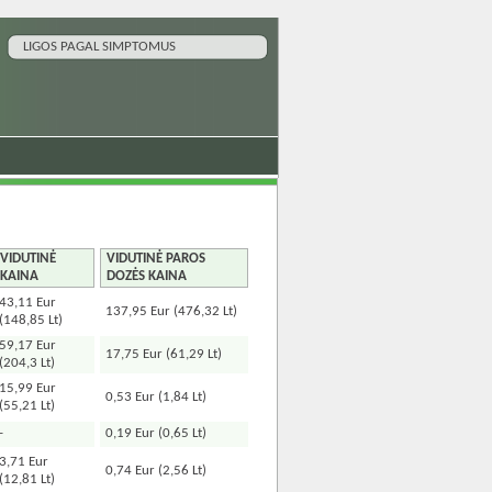
LIGOS PAGAL SIMPTOMUS
VIDUTINĖ
VIDUTINĖ PAROS
KAINA
DOZĖS KAINA
43,11 Eur
137,95 Eur (476,32 Lt)
(148,85 Lt)
59,17 Eur
17,75 Eur (61,29 Lt)
(204,3 Lt)
15,99 Eur
0,53 Eur (1,84 Lt)
(55,21 Lt)
-
0,19 Eur (0,65 Lt)
3,71 Eur
0,74 Eur (2,56 Lt)
(12,81 Lt)