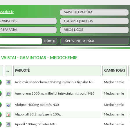
ASzāles.lv
VAISTINIŲ PAIEŠKA
S VAISTINĖS
GYDYMO ĮSTAIGOS
 PREPARATAI
VISOS LIGOS
IŠPLĖSTINĖ PAIEŠKA
I VAISTAI - GAMINTOJAS - MEDOCHEMIE
...
PAKUOTĖ
GAMINTOJAS
Aciclovir Medochemie 250mg injekcinis tirpalas N5
Medochemie
Agenorem 1000mg milteliai injekciniam tirpalui N10
Medochemie
Aktiprol 400mg tabletės N30
Medochemie
Algoprall 23,2mg/g gelis 100g
Medochemie
Aponil 100mg tabletės N10
Medochemie