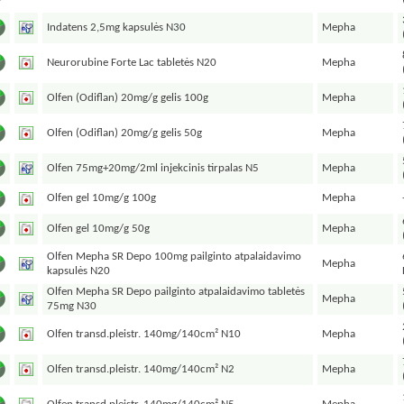
Indatens 2,5mg kapsulės N30
Mepha
Neurorubine Forte Lac tabletės N20
Mepha
Olfen (Odiflan) 20mg/g gelis 100g
Mepha
Olfen (Odiflan) 20mg/g gelis 50g
Mepha
Olfen 75mg+20mg/2ml injekcinis tirpalas N5
Mepha
Olfen gel 10mg/g 100g
Mepha
Olfen gel 10mg/g 50g
Mepha
Olfen Mepha SR Depo 100mg pailginto atpalaidavimo
Mepha
kapsulės N20
Olfen Mepha SR Depo pailginto atpalaidavimo tabletės
Mepha
75mg N30
Olfen transd.pleistr. 140mg/140cm² N10
Mepha
Olfen transd.pleistr. 140mg/140cm² N2
Mepha