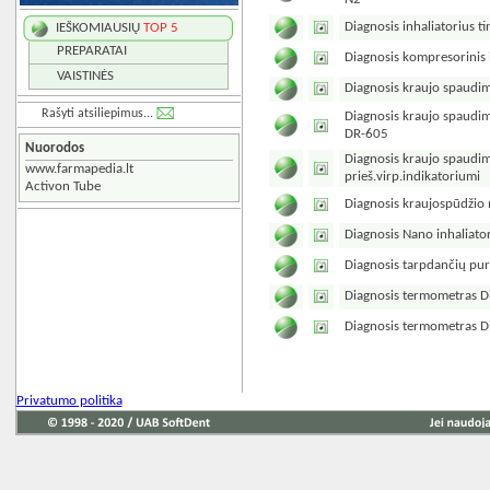
Diagnosis inhaliatorius ti
IEŠKOMIAUSIŲ
TOP 5
PREPARATAI
Diagnosis kompresorinis 
VAISTINĖS
Diagnosis kraujo spaudi
Rašyti atsiliepimus...
Diagnosis kraujo spaudim
DR-605
Nuorodos
Diagnosis kraujo spaudim
www.farmapedia.lt
prieš.virp.indikatoriumi
Activon Tube
Diagnosis kraujospūdžio 
Diagnosis Nano inhaliator
Diagnosis tarpdančių pu
Diagnosis termometras Di
Diagnosis termometras Dia
Privatumo politika