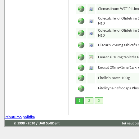
Clemastinum WZF PI Lim
Colecalciferol Olidetrim
N10
Colecalciferol Olidetrim
N10
Diacarb 250mg tabletės
Enarenal 10mg tabletės 
Enosat 20mg+1mg/1g kr
Fitolizin paste 100g
Fitolizyna nefrocaps Plu
1
2
3
Privatumo politika