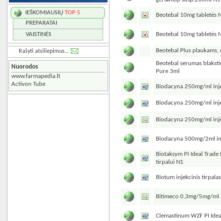
IEŠKOMIAUSIŲ
TOP 5
Beotebal 10mg tabletės 
PREPARATAI
Beotebal 10mg tabletės 
VAISTINĖS
Beotebal Plus plaukams,
Rašyti atsiliepimus...
Beotebal serumas blakstie
Nuorodos
Pure 3ml
www.farmapedia.lt
Activon Tube
Biodacyna 250mg/ml inje
Biodacyna 250mg/ml inje
Biodacyna 250mg/ml inje
Biodacyna 500mg/2ml inj
Biotaksym PI Ideal Trade L
tirpalui N1
Biotum injekcinis tirpala
Bitimeco 0,3mg/5mg/ml ak
Clemastinum WZF PI Idea