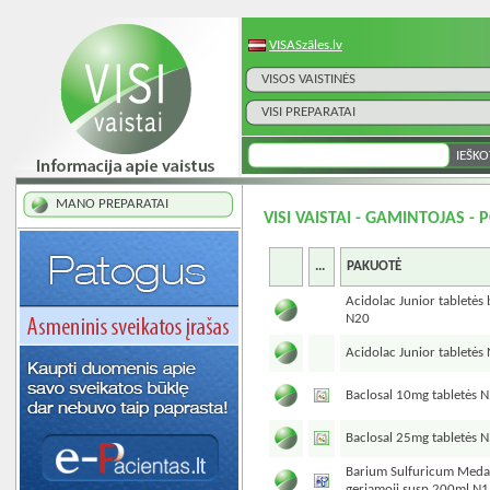
VISASzāles.lv
VISOS VAISTINĖS
VISI PREPARATAI
MANO PREPARATAI
VISI VAISTAI - GAMINTOJAS 
...
PAKUOTĖ
Acidolac Junior tabletės
N20
Acidolac Junior tabletės
Baclosal 10mg tabletės 
Baclosal 25mg tabletės 
Barium Sulfuricum Medan
geriamoji susp.200ml N1