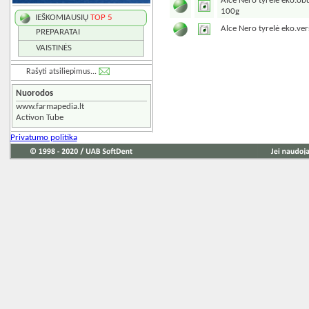
Alce Nero tyrelė eko.ob
100g
IEŠKOMIAUSIŲ
TOP 5
Alce Nero tyrelė eko.ve
PREPARATAI
VAISTINĖS
Rašyti atsiliepimus...
Nuorodos
www.farmapedia.lt
Activon Tube
Privatumo politika