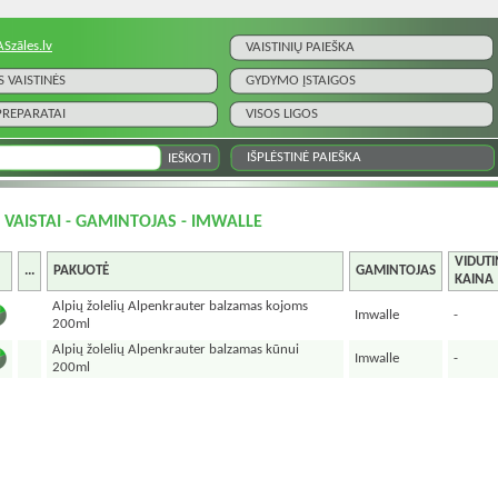
ASzāles.lv
VAISTINIŲ PAIEŠKA
S VAISTINĖS
GYDYMO ĮSTAIGOS
 PREPARATAI
VISOS LIGOS
IŠPLĖSTINĖ PAIEŠKA
I VAISTAI - GAMINTOJAS - IMWALLE
VIDUTI
...
PAKUOTĖ
GAMINTOJAS
KAINA
Alpių žolelių Alpenkrauter balzamas kojoms
Imwalle
-
200ml
Alpių žolelių Alpenkrauter balzamas kūnui
Imwalle
-
200ml