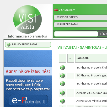
VISASzāles.lv
VISOS VAISTINĖS
VISI PREPARATAI
MANO PREPARATAI
VISI VAISTAI - GAMINTOJAS - 
...
PAKUOTĖ
3C Pharma Propolis čiu
3C Pharma Propolis ger.
3C Pharma Propolis gerk
Acerola vit.C 500mg kr
Asthe 1000 milteliai ge