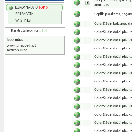
Bičių pienelis Royal Jel
amp. N10
IEŠKOMIAUSIŲ
TOP 5
PREPARATAI
Capillr plaukams, nagam
VAISTINĖS
Color&Soin balzamas d
Rašyti atsiliepimus...
Color&Soin dažai plau
Nuorodos
Color&Soin dažai plau
www.farmapedia.lt
Color&Soin dažai plau
Activon Tube
Color&Soin dažai plau
Color&Soin dažai plau
Color&Soin dažai plau
Color&Soin dažai plau
Color&Soin dažai plau
Color&Soin dažai plau
Color&Soin dažai plau
Color&Soin dažai plau
Color&Soin dažai plau
Color&Soin dažai plau