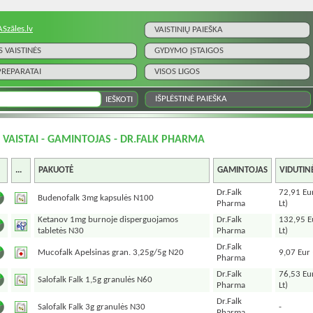
ASzāles.lv
VAISTINIŲ PAIEŠKA
S VAISTINĖS
GYDYMO ĮSTAIGOS
 PREPARATAI
VISOS LIGOS
IŠPLĖSTINĖ PAIEŠKA
I VAISTAI - GAMINTOJAS - DR.FALK PHARMA
...
PAKUOTĖ
GAMINTOJAS
VIDUTIN
Dr.Falk
72,91 Eu
Budenofalk 3mg kapsulės N100
Pharma
Lt)
Ketanov 1mg burnoje disperguojamos
Dr.Falk
132,95 E
tabletės N30
Pharma
Lt)
Dr.Falk
Mucofalk Apelsinas gran. 3,25g/5g N20
9,07 Eur 
Pharma
Dr.Falk
76,53 Eu
Salofalk Falk 1,5g granulės N60
Pharma
Lt)
Dr.Falk
Salofalk Falk 3g granulės N30
-
Pharma