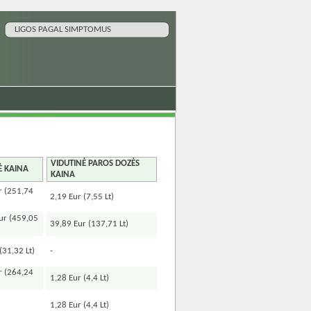
LIGOS PAGAL SIMPTOMUS
VIDUTINĖ PAROS DOZĖS
Ė KAINA
KAINA
r (251,74
2,19 Eur (7,55 Lt)
ur (459,05
39,89 Eur (137,71 Lt)
(31,32 Lt)
-
r (264,24
1,28 Eur (4,4 Lt)
1,28 Eur (4,4 Lt)