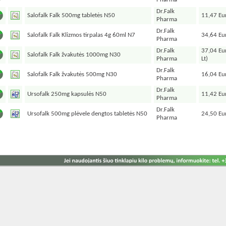
Dr.Falk
Salofalk Falk 500mg tabletės N50
11,47 Eur
Pharma
Dr.Falk
Salofalk Falk Klizmos tirpalas 4g 60ml N7
34,64 Eur
Pharma
Dr.Falk
37,04 Eu
Salofalk Falk žvakutės 1000mg N30
Pharma
Lt)
Dr.Falk
Salofalk Falk žvakutės 500mg N30
16,04 Eur
Pharma
Dr.Falk
Ursofalk 250mg kapsulės N50
11,42 Eur
Pharma
Dr.Falk
Ursofalk 500mg plėvele dengtos tabletės N50
24,50 Eur
Pharma