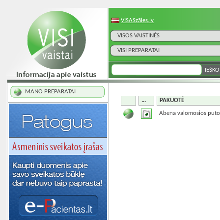
VISASzāles.lv
VISOS VAISTINĖS
VISI PREPARATAI
MANO PREPARATAI
...
PAKUOTĖ
Abena valomosios puto