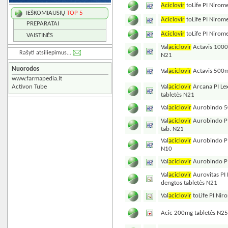
Aciclovir
toLife PI Niro
IEŠKOMIAUSIŲ
TOP 5
Aciclovir
toLife PI Niro
PREPARATAI
Aciclovir
toLife PI Niro
VAISTINĖS
Val
aciclovir
Actavis 1000
Rašyti atsiliepimus...
N21
Nuorodos
Val
aciclovir
Actavis 500m
www.farmapedia.lt
Activon Tube
Val
aciclovir
Arcana PI Le
tabletės N21
Val
aciclovir
Aurobindo 5
Val
aciclovir
Aurobindo PI
tab. N21
Val
aciclovir
Aurobindo PI 
N10
Val
aciclovir
Aurobindo P
Val
aciclovir
Aurovitas PI
dengtos tabletės N21
Val
aciclovir
toLife PI Ni
Acic 200mg tabletės N2