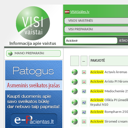
VISASzāles.lv
VISOS VAISTINĖS
VISI PREPARATAI
MANO PREPARATAI
...
PAKUOTĖ
Aciclovir
Actavis kremas
Aciclovir
Aristo PI Niro
Aciclovir
Medochemie 250
Aciclovir
Olikla PI Limedi
tirpalui N10
Aciclovir
Rompharm 250mg
Aciclovir
Siromed cream