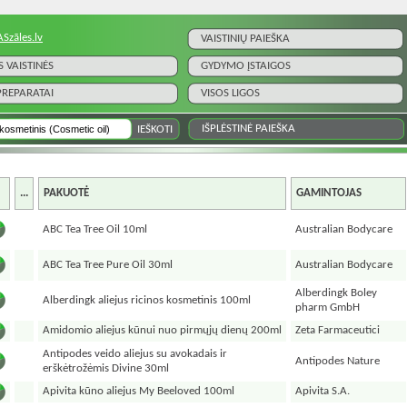
ASzāles.lv
VAISTINIŲ PAIEŠKA
S VAISTINĖS
GYDYMO ĮSTAIGOS
 PREPARATAI
VISOS LIGOS
IŠPLĖSTINĖ PAIEŠKA
...
PAKUOTĖ
GAMINTOJAS
ABC Tea Tree Oil 10ml
Australian Bodycare
ABC Tea Tree Pure Oil 30ml
Australian Bodycare
Alberdingk Boley
Alberdingk aliejus ricinos kosmetinis 100ml
pharm GmbH
Amidomio aliejus kūnui nuo pirmųjų dienų 200ml
Zeta Farmaceutici
Antipodes veido aliejus su avokadais ir
Antipodes Nature
erškėtrožėmis Divine 30ml
Apivita kūno aliejus My Beeloved 100ml
Apivita S.A.