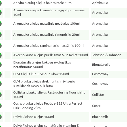
Apivita plaukų aliejus hair miracle 50ml
Apivita S.A.
Aromatika aliejus kosmetinis nagų stiprinamasis
Aromatika
10ml
Aromatika aliejus masažinis neutralus 100ml
Aromatika
Aromatika aliejus masažinis simondsijų 20ml
Aromatika
Aromatika aliejus raminamasis masažinis 100ml
Aromatika
Aveeno kūno aliejus purškiamas Skin Relief 200ml
Johnson & Johnson
Bionaturalis aliejus kokosų ekologiškas
Bionaturalis
nerafinuotas 500ml
CLM aliejus kūnui Velour Glow 150ml
Cosmoway
CLM plaukų aliejus drėkinantis ir žvilgesio
Cosmoway
suteikiantis Dewy Silk 80ml
Collistar plaukų aliejus Restructuring Nourishing
Collistar
100ml
Cosrx plaukų aliejus Peptide-132 Ultra Perfect
Cosrx
Hair Bonding 28ml
Deivė Ricinos aliejus 100ml
Biochemlit
Deivė Ricinos aliejus su natūraliu vitaminu E