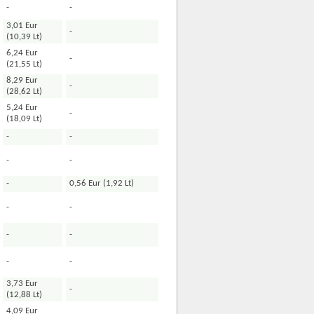
-
-
3,01 Eur
-
(10,39 Lt)
6,24 Eur
-
(21,55 Lt)
8,29 Eur
-
(28,62 Lt)
5,24 Eur
-
(18,09 Lt)
-
-
-
-
-
0,56 Eur (1,92 Lt)
-
-
-
-
-
-
3,73 Eur
-
(12,88 Lt)
4,09 Eur