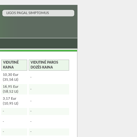
LIGOS PAGAL SIMPTOMUS
VIDUTINĖ
VIDUTINĖ PAROS
KAINA
DOZĖS KAINA
10,30 Eur
-
(35,56 Lt)
16,95 Eur
-
(58,52 Lt)
3,17 Eur
-
(10,95 Lt)
-
-
-
-
-
-