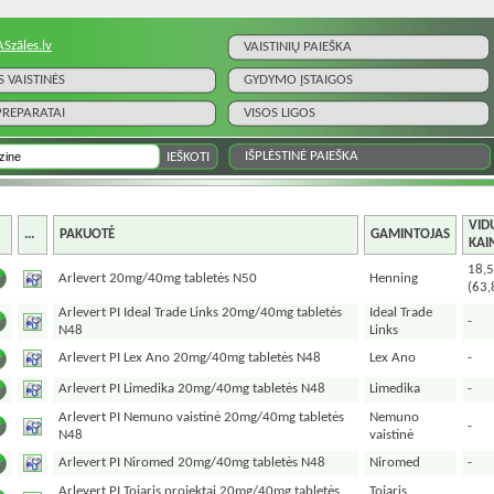
ASzāles.lv
VAISTINIŲ PAIEŠKA
S VAISTINĖS
GYDYMO ĮSTAIGOS
 PREPARATAI
VISOS LIGOS
IŠPLĖSTINĖ PAIEŠKA
VID
...
PAKUOTĖ
GAMINTOJAS
KAI
18,5
Arlevert 20mg/40mg tabletės N50
Henning
(63,
Arlevert PI Ideal Trade Links 20mg/40mg tabletės
Ideal Trade
-
N48
Links
Arlevert PI Lex Ano 20mg/40mg tabletės N48
Lex Ano
-
Arlevert PI Limedika 20mg/40mg tabletės N48
Limedika
-
Arlevert PI Nemuno vaistinė 20mg/40mg tabletės
Nemuno
-
N48
vaistinė
Arlevert PI Niromed 20mg/40mg tabletės N48
Niromed
-
Arlevert PI Tojaris projektai 20mg/40mg tabletės
Tojaris