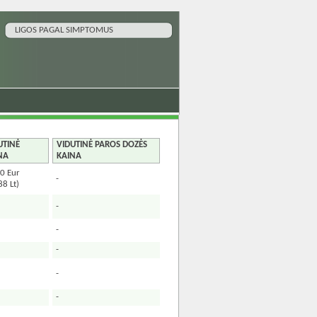
LIGOS PAGAL SIMPTOMUS
UTINĖ
VIDUTINĖ PAROS DOZĖS
NA
KAINA
0 Eur
-
88 Lt)
-
-
-
-
-