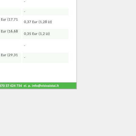
-
-
 Eur (17,71
0,37 Eur (1,28 Lt)
 Eur (16,68
0,35 Eur (1,2 Lt)
-
 Eur (29,31
-