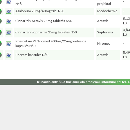
-
N48
projektai
Azalonum 20mg/40mg tab. N50
Medochemie
-
5,13
Cinnarizin Actavis 25mg tabletės N50
Actavis
Lt)
4,83
Cinnarizin Sopharma 25mg tabletės N50
Sopharma
Lt)
Phescetam PI Niromed 400mg/25mg kietosios
Niromed
-
kapsulės N60
8,49
Phezam kapsulės N60
Actavis
Lt)