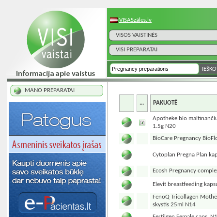
VISASzāles.lv
VISOS VAISTINĖS
VISI PREPARATAI
MANO PREPARATAI
...
PAKUOTĖ
Apotheke bio maitinanči
1.5g N20
BioCare Pregnancy BioFl
Cytoplan Pregna Plan ka
Ecosh Pregnancy comple
Elevit breastfeeding kap
FenoQ Tricollagen Mothe
skystis 25ml N14
Fertilgen Female caps. N