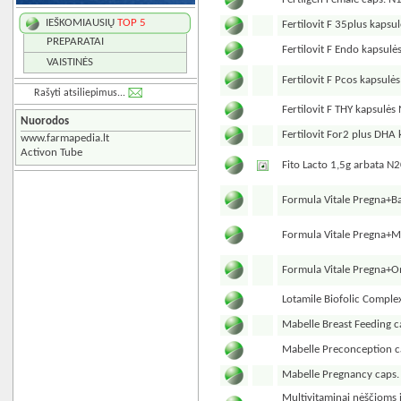
IEŠKOMIAUSIŲ
TOP 5
Fertilovit F 35plus kapsu
PREPARATAI
Fertilovit F Endo kapsulė
VAISTINĖS
Fertilovit F Pcos kapsul
Rašyti atsiliepimus...
Fertilovit F THY kapsulės
Nuorodos
Fertilovit For2 plus DHA
www.farmapedia.lt
Activon Tube
Fito Lacto 1,5g arbata N
Formula Vitale Pregna+B
Formula Vitale Pregna+Mu
Formula Vitale Pregna+O
Lotamile Biofolic Comple
Mabelle Breast Feeding c
Mabelle Preconception c
Mabelle Pregnancy caps.
Multivitaminai nėščioms 