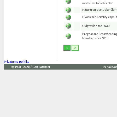
moterims tabletės N90
Naturtreu planuojančiom
Ovosicare Fertility caps.
Oxigravide tab. N30
Pregnacare Breastfeeding
N56/kapsulės N28
1
2
Privatumo politika