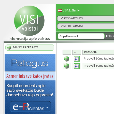
VISASzāles.lv
VISOS VAISTINĖS
VISI PREPARATAI
MANO PREPARATAI
...
PAKUOTĖ
Propycil 50mg tablet
Propycil 50mg tabletė