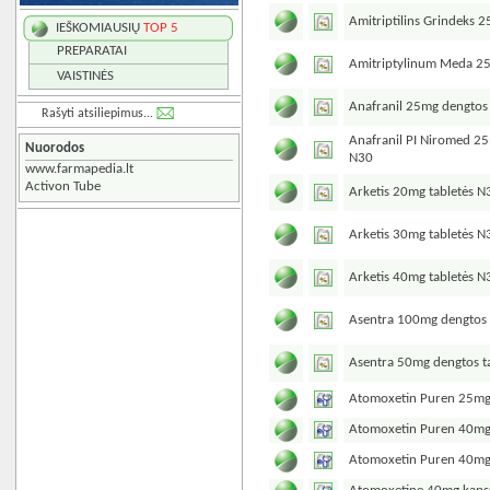
Amitriptilins Grindeks 
IEŠKOMIAUSIŲ
TOP 5
PREPARATAI
Amitriptylinum Meda 2
VAISTINĖS
Anafranil 25mg dengtos 
Rašyti atsiliepimus...
Anafranil PI Niromed 25
Nuorodos
N30
www.farmapedia.lt
Activon Tube
Arketis 20mg tabletės N
Arketis 30mg tabletės N
Arketis 40mg tabletės N
Asentra 100mg dengtos 
Asentra 50mg dengtos t
Atomoxetin Puren 25mg
Atomoxetin Puren 40mg
Atomoxetin Puren 40mg