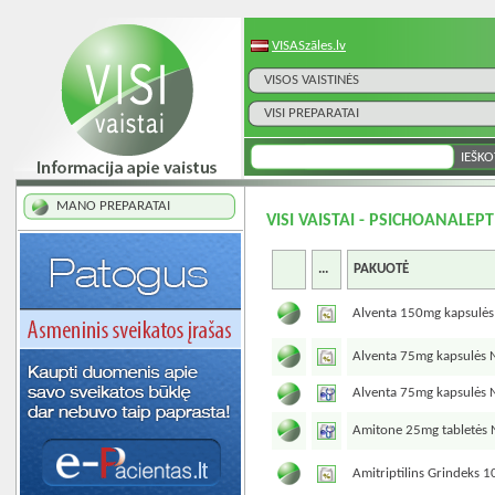
VISASzāles.lv
VISOS VAISTINĖS
VISI PREPARATAI
MANO PREPARATAI
VISI VAISTAI - PSICHOANALEPT
...
PAKUOTĖ
Alventa 150mg kapsulė
Alventa 75mg kapsulės 
Alventa 75mg kapsulės 
Amitone 25mg tabletės
Amitriptilins Grindeks 