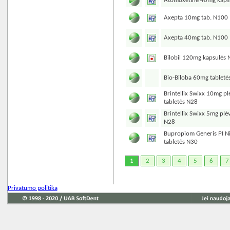
Atomoxetine 40mg kaps
Axepta 10mg tab. N100
Axepta 40mg tab. N100
Bilobil 120mg kapsulės
Bio-Biloba 60mg tabletė
Brintellix Swixx 10mg pl
tabletės N28
Brintellix Swixx 5mg plė
N28
Bupropiom Generis PI 
tabletės N30
1
2
3
4
5
6
7
Privatumo politika