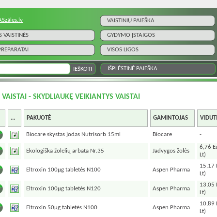
ASzāles.lv
VAISTINIŲ PAIEŠKA
S VAISTINĖS
GYDYMO ĮSTAIGOS
 PREPARATAI
VISOS LIGOS
IŠPLĖSTINĖ PAIEŠKA
I VAISTAI - SKYDLIAUKĘ VEIKIANTYS VAISTAI
...
PAKUOTĖ
GAMINTOJAS
VIDUT
Biocare skystas jodas Nutrisorb 15ml
Biocare
-
6,76 E
Ekologiška žolelių arbata Nr.35
Jadvygos žolės
Lt)
15,17 
Eltroxin 100µg tabletės N100
Aspen Pharma
Lt)
13,05 
Eltroxin 100µg tabletės N120
Aspen Pharma
Lt)
10,89 
Eltroxin 50µg tabletės N100
Aspen Pharma
Lt)