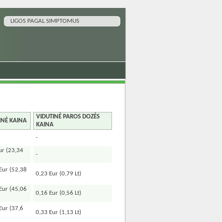
LIGOS PAGAL SIMPTOMUS
VIDUTINĖ PAROS DOZĖS
INĖ KAINA
KAINA
-
ur (23,34
-
Eur (52,38
0,23 Eur (0,79 Lt)
Eur (45,06
0,16 Eur (0,56 Lt)
Eur (37,6
0,33 Eur (1,13 Lt)