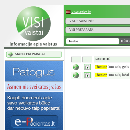
VISASzāles.lv
VISOS VAISTINĖS
VISI PREPARATAI
MANO PREPARATAI
...
PAKUOTĖ
Thealoz
Duo akių gelis
Thealoz
Duo akių lašai