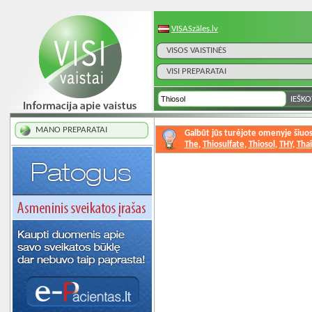
VISASzāles.lv
VISOS VAISTINĖS
VISI PREPARATAI
MANO PREPARATAI
Galbūt jūs turėjote omenyje šiuos
The
, ​
Thiosulfate
, ​
Thiosol
, ​
THY
, ​
Thai