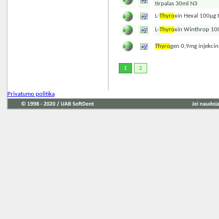
tirpalas 30ml N3
L-
Thyro
xin Hexal 100µg 
L-
Thyro
xin Winthrop 10
Thyro
gen 0,9mg injekcini
1
2
Privatumo politika