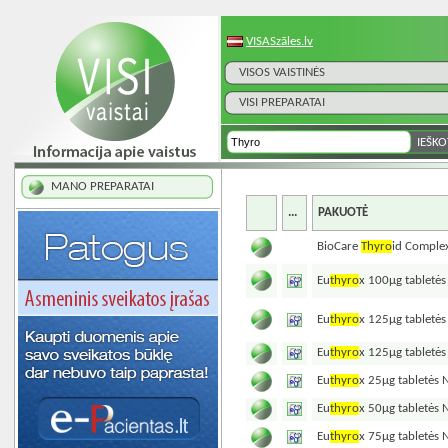
VISASzāles.lv
VISOS VAISTINĖS
VISI PREPARATAI
MANO PREPARATAI
...
PAKUOTĖ
BioCare
Thyro
id Comple
Eu
thyro
x 100µg tabletė
Eu
thyro
x 125µg tabletė
Eu
thyro
x 125µg tabletė
Eu
thyro
x 25µg tabletės
Eu
thyro
x 50µg tabletės
Eu
thyro
x 75µg tabletės