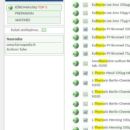
Eu
thyro
x Lex Ano 100µg
IEŠKOMIAUSIŲ
TOP 5
Eu
thyro
x Lex Ano 50µg 
PREPARATAI
VAISTINĖS
Eu
thyro
x Lex Ano 75µg 
Eu
thyro
x PI Niromed 10
Rašyti atsiliepimus...
Eu
thyro
x PI Niromed 12
Nuorodos
www.farmapedia.lt
Eu
thyro
x PI Niromed 25
Activon Tube
Eu
thyro
x PI Niromed 75
Levo
thyro
xine sodium B
tab. N100
L-
Thyro
x Hexal 100µg ta
L-
Thyro
xin Berlin-Chemi
N100
L-
Thyro
xin Berlin-Chemi
N100
L-
Thyro
xin Berlin-Chemi
L-
Thyro
xin Berlin-Chemi
L-
Thyro
xin Henning 100µ
L-
Thyro
xin Henning 100µ