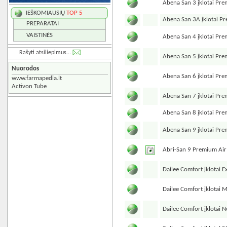
Abena San 3 įklotai Pr
IEŠKOMIAUSIŲ
TOP 5
Abena San 3A įklotai 
PREPARATAI
VAISTINĖS
Abena San 4 įklotai Pr
Rašyti atsiliepimus...
Abena San 5 įklotai Pr
Nuorodos
Abena San 6 įklotai Pr
www.farmapedia.lt
Activon Tube
Abena San 7 įklotai Pr
Abena San 8 įklotai Pr
Abena San 9 įklotai Pr
Abri-San 9 Premium Air
Dailee Comfort įklotai 
Dailee Comfort įklotai 
Dailee Comfort įklotai 